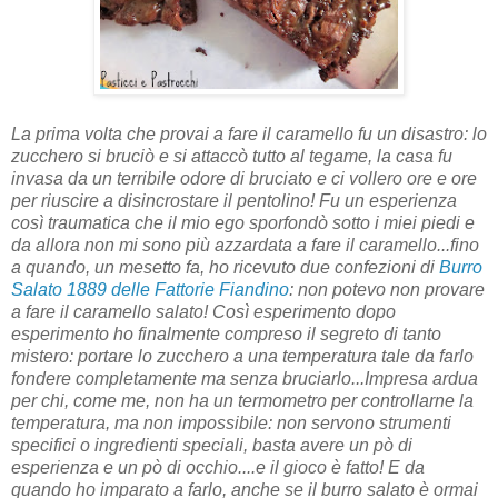
La prima volta che provai a fare il caramello fu un disastro: lo
zucchero si bruciò e si attaccò tutto al tegame, la casa fu
invasa da un terribile odore di bruciato e ci vollero ore e ore
per riuscire a disincrostare il pentolino! Fu un esperienza
così traumatica che il mio ego sporfondò sotto i miei piedi e
da allora non mi sono più azzardata a fare il caramello...fino
a quando, un mesetto fa, ho ricevuto due confezioni di
Burro
Salato 1889 delle Fattorie Fiandino
: non potevo non provare
a fare il caramello salato! Così esperimento dopo
esperimento ho finalmente compreso il segreto di tanto
mistero: portare lo zucchero a una temperatura tale da farlo
fondere completamente ma senza bruciarlo...Impresa ardua
per chi, come me, non ha un termometro per controllarne la
temperatura, ma non impossibile: non servono strumenti
specifici o ingredienti speciali, basta avere un pò di
esperienza e un pò di occhio....e il gioco è fatto! E da
quando ho imparato a farlo, anche se il burro salato è ormai