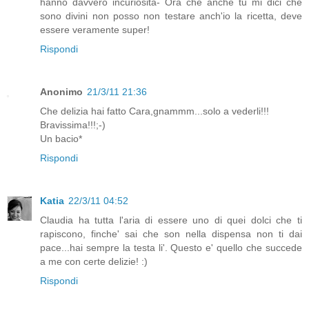
hanno davvero incuriosita- Ora che anche tu mi dici che
sono divini non posso non testare anch'io la ricetta, deve
essere veramente super!
Rispondi
Anonimo
21/3/11 21:36
Che delizia hai fatto Cara,gnammm...solo a vederli!!!
Bravissima!!!;-)
Un bacio*
Rispondi
Katia
22/3/11 04:52
Claudia ha tutta l'aria di essere uno di quei dolci che ti
rapiscono, finche' sai che son nella dispensa non ti dai
pace...hai sempre la testa li'. Questo e' quello che succede
a me con certe delizie! :)
Rispondi