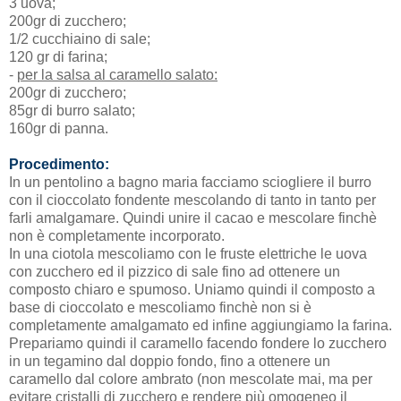
3 uova;
200gr di zucchero;
1/2 cucchiaino di sale;
120 gr di farina;
-
per la salsa al caramello salato:
200gr di zucchero;
85gr di burro salato;
160gr di panna.
Procedimento:
In un pentolino a bagno maria facciamo sciogliere il burro
con il cioccolato fondente mescolando di tanto in tanto per
farli amalgamare. Quindi unire il cacao e mescolare finchè
non è completamente incorporato.
In una ciotola mescoliamo con le fruste elettriche le uova
con zucchero ed il pizzico di sale fino ad ottenere un
composto chiaro e spumoso. Uniamo quindi il composto a
base di cioccolato e mescoliamo finchè non si è
completamente amalgamato ed infine aggiungiamo la farina.
Prepariamo quindi il caramello facendo fondere lo zucchero
in un tegamino dal doppio fondo, fino a ottenere un
caramello dal colore ambrato (non mescolate mai, ma per
evitare cristalli di zucchero e rendere più omogeneo il