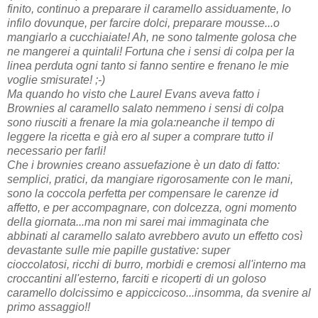
finito, continuo a preparare il caramello assiduamente, lo
infilo dovunque, per farcire dolci, preparare mousse...o
mangiarlo a cucchiaiate! Ah, ne sono talmente golosa che
ne mangerei a quintali! Fortuna che i sensi di colpa per la
linea perduta ogni tanto si fanno sentire e frenano le mie
voglie smisurate! ;-)
Ma quando
ho visto che Laurel Evans aveva fatto i
Brownies al caramello salato nemmeno i sensi di colpa
sono riusciti a frenare la mia gola:neanche il tempo di
leggere la ricetta e già ero al super a comprare tutto il
necessario per farli!
Che i brownies creano assuefazione è un dato di fatto:
semplici, pratici, da mangiare rigorosamente con le mani,
sono la coccola perfetta per compensare le carenze id
affetto, e per accompagnare, con dolcezza, ogni momento
della giornata...ma non mi sarei mai immaginata che
abbinati al caramello salato avrebbero avuto un effetto così
devastante sulle mie papille gustative:
super
cioccolatosi, ricchi di burro, morbidi e cremosi all'interno ma
croccantini all'esterno, farciti e ricoperti di un goloso
caramello dolcissimo e appiccicoso...insomma, da svenire al
primo assaggio!!